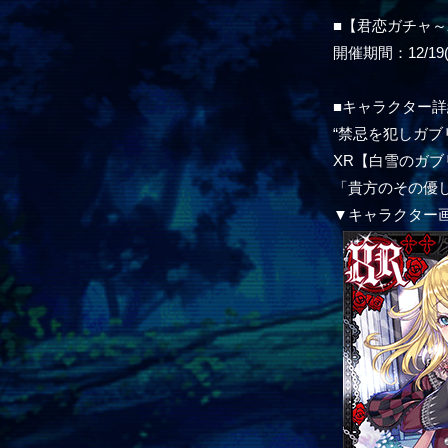
■【君恋ガチャ
開催期間：12/19(木
■キャラクター詳
“禁忌を犯しガブ
XR【白雪のガブ
「貴方のその優
▼キャラクター