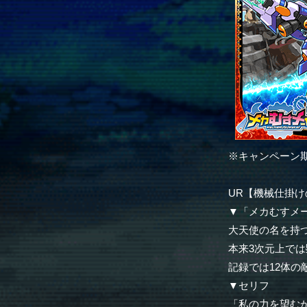
※キャンペーン
UR【機械仕掛
▼「メカむすメ
大天使の名を持
本来3次元上で
記録では12体
▼セリフ
「私の力を望む