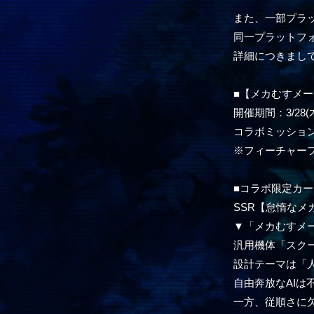
また、一部プラ
同一プラットフ
詳細につきまし
■【メカむすメー
開催期間：3/28(木)
コラボミッション対
※フィーチャー
■コラボ限定カー
SSR【怠惰なメ
▼「メカむすメ
汎用機体「スク
設計テーマは「
自由奔放なAIは
一方、従順さに