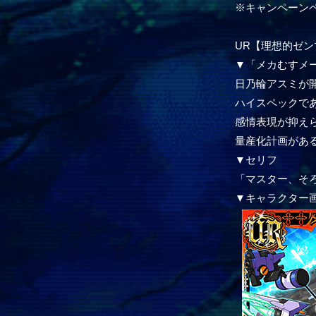
※キャンペーン
UR【理想的ゼ
▼「メカむすメ
日乃輪アスミが
ハイスペックで
感情表現が抑え
量産化計画があ
▼セリフ
「マスター、そ
▼キャラクター