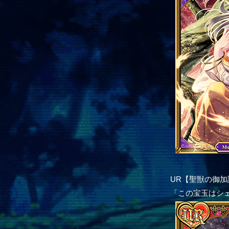
UR【聖獣の御加
「この宝玉はシ