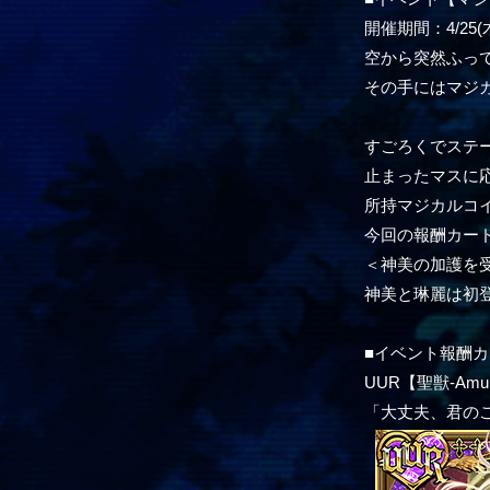
開催期間：4/25(木)
空から突然ふっ
その手にはマジ
すごろくでステ
止まったマスに応
所持マジカルコ
今回の報酬カー
＜神美の加護を受
神美と琳麗は初
■イベント報酬カ
UUR【聖獣-Amul
「大丈夫、君の