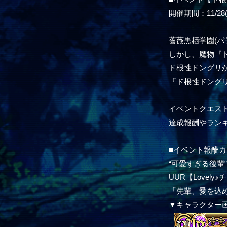
開催期間：11/28(木
薔薇黒栖学園(バ
しかし、魔物『
ド根性ドングリ
『ド根性ドング
イベントクエス
達成報酬やランキ
■イベント報酬カ
“可愛すぎる後輩”
UUR【Lovely
「先輩、愛を込
▼キャラクター