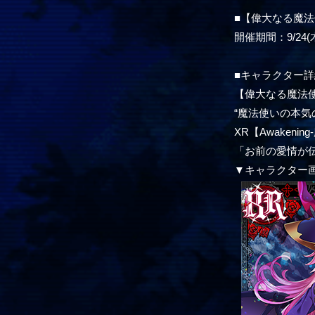
■【偉大なる魔
開催期間：9/24(木)
■キャラクター詳
【偉大なる魔法
“魔法使いの本気
XR【Awakeni
「お前の愛情が
▼キャラクター