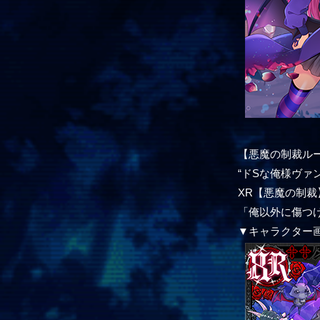
【悪魔の制裁ル
“ドSな俺様ヴァ
XR【悪魔の制裁】
「俺以外に傷つ
▼キャラクター