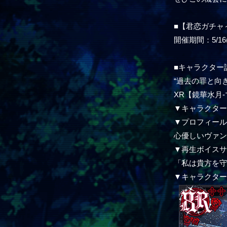
■【君恋ガチャ
開催期間：5/16(木
■キャラクター
“過去の罪と向
XR【鏡華水月
▼キャラクタ
▼プロフィー
心優しいヴァ
▼再生ボイス
「私は貴方を
▼キャラクタ