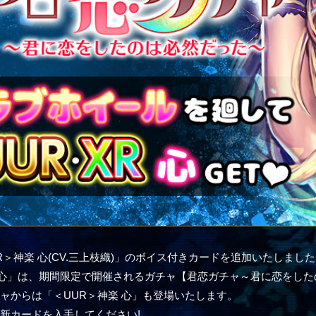
XR＞神楽 心(CV.三上枝織)」のボイス付きカードを追加いたしまし
 心」は、期間限定で開催されるガチャ【君恋ガチャ～君に恋をし
ャからは「＜UUR＞神楽 心」も登場いたします。
新カードを入手してください!