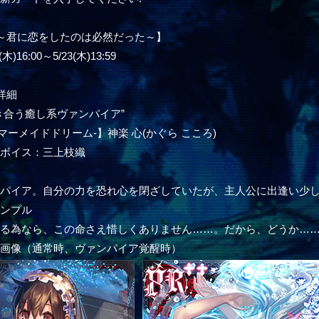
～君に恋をしたのは必然だった～】
)16:00～5/23(木)13:59
詳細
き合う癒し系ヴァンパイア”
‐マーメイドドリーム‐】神楽 心(かぐら こころ)
ーボイス：三上枝織
ル
ンパイア。自分の力を恐れ心を閉ざしていたが、主人公に出逢い少
サンプル
守る為なら、この命さえ惜しくありません……。だから、どうか…
ー画像（通常時、ヴァンパイア覚醒時）