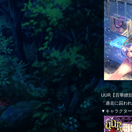
UUR【百華繚乱
「過去に囚わ
▼キャラクタ