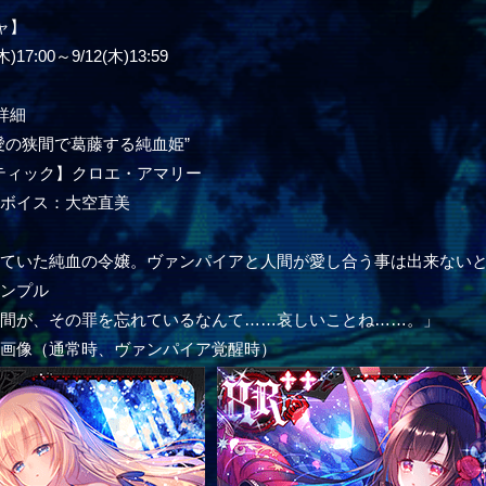
ャ】
17:00～9/12(木)13:59
詳細
愛の狭間で葛藤する純血姫”
ティック】クロエ・アマリー
ーボイス：大空直美
ル
いていた純血の令嬢。ヴァンパイアと人間が愛し合う事は出来ない
サンプル
人間が、その罪を忘れているなんて……哀しいことね……。」
ー画像（通常時、ヴァンパイア覚醒時）