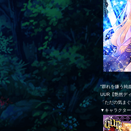
“群れを嫌う純
UUR【艶然デ
「ただの気まぐ
▼キャラクタ