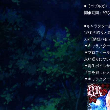
■【バブルガチ
開催期間：9/5(木)
■キャラクター
“純血の誇りと
XR【憐憫パセ
▼キャラクタ
▼プロフィー
永い眠りにつ
▼再生ボイス
「罪を犯した
▼キャラクタ