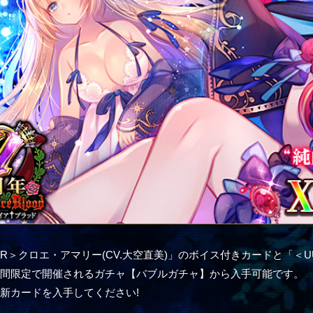
＜XR＞クロエ・アマリー(CV.大空直美)」のボイス付きカードと「
期間限定で開催されるガチャ【バブルガチャ】から入手可能です。
新カードを入手してください!