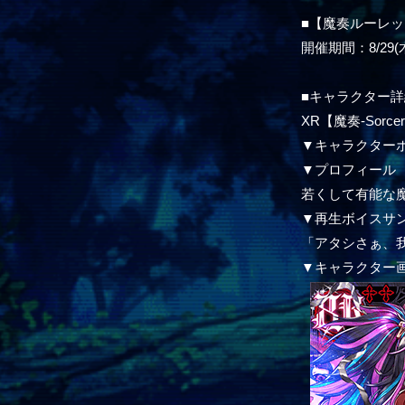
■【魔奏ルーレッ
開催期間：8/29(木)
■キャラクター詳
XR【魔奏-Sorce
▼キャラクター
▼プロフィール
若くして有能な
▼再生ボイスサ
「アタシさぁ、
▼キャラクター