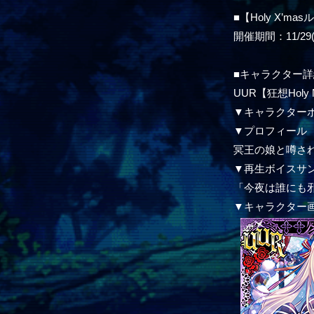
■【Holy X’m
開催期間：11/29(木
■キャラクター詳
UUR【狂想Holy
▼キャラクター
▼プロフィール
冥王の娘と噂さ
▼再生ボイスサ
「今夜は誰にも
▼キャラクター