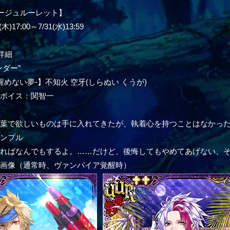
ージュルーレット】
)17:00～7/31(水)13:59
詳細
ンダー”
e-醒めない夢-】不知火 空牙(しらぬい くうが)
ーボイス：関智一
ル
言葉で欲しいものは手に入れてきたが、執着心を持つことはなかっ
サンプル
めればなんでもするよ。……だけど、後悔してもやめてあげない、
ー画像（通常時、ヴァンパイア覚醒時）