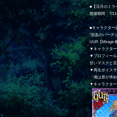
■【涼月のミラ
開催期間：7/11(木
■キャラクター
“混血のバーテ
UUR【Mirag
▼キャラクタ
▼プロフィー
甘いマスクと
▼再生ボイス
「俺は君が求
▼キャラクタ