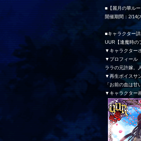
■【麗月の華ル
開催期間：2/14(木)
■キャラクター詳
UUR【逢魔時の
▼キャラクター
▼プロフィール
ララの元許嫁。
▼再生ボイスサ
「お前の血は甘
▼キャラクター