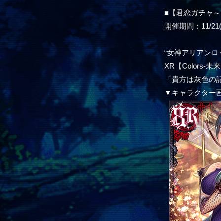
■【君恋ガチャ
開催期間：11/21(木
“女神アリアンロ
XR【Colors
「貴方は灰色の
▼キャラクター