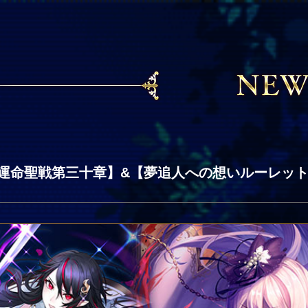
運命聖戦第三十章】&【夢追人への想いルーレッ