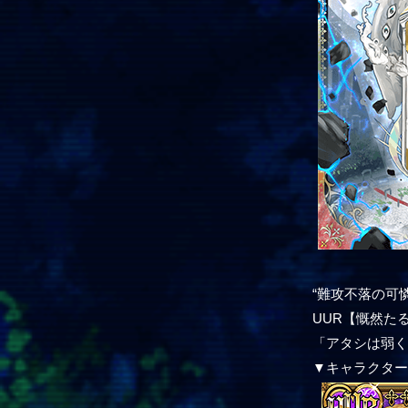
“難攻不落の可
UUR【慨然た
「アタシは弱
▼キャラクタ