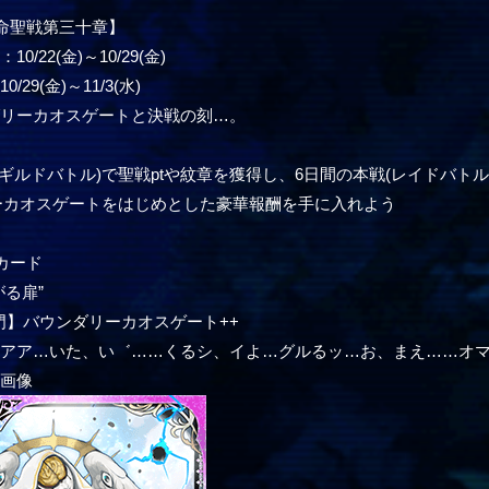
命聖戦第三十章】
/22(金)～10/29(金)
29(金)～11/3(水)
ダリーカオスゲートと決戦の刻…。
(ギルドバトル)で聖戦ptや紋章を獲得し、6日間の本戦(レイドバトル
ーカオスゲートをはじめとした豪華報酬を手に入れよう
カード
がる扉”
の門】バウンダリーカオスゲート++
あアア…いた、い゛……くるシ、イよ…グルるッ…お、まえ……オ
ー画像