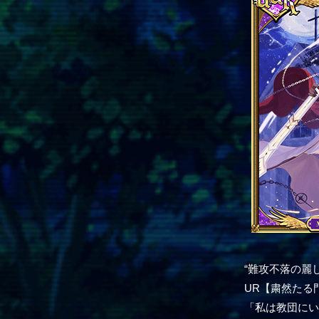
“難攻不落の麗
UR【粛然たる
「私は教団に