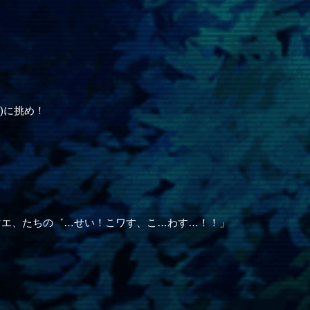
)に挑め！
マエ、たちの゛…せい！こワす、こ…わす…！！」