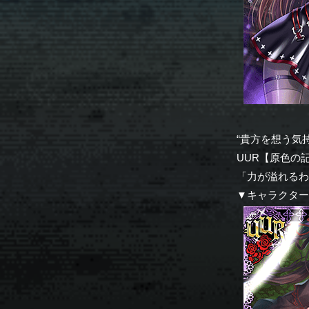
“貴方を想う気
UUR【原色の
「力が溢れる
▼キャラクタ