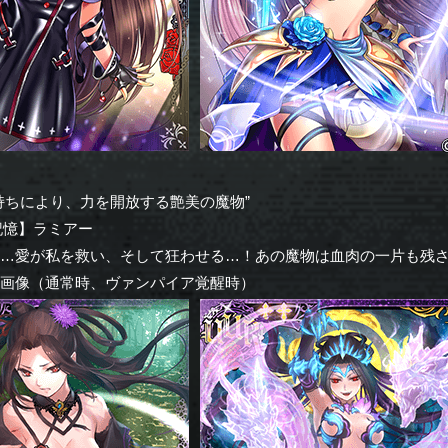
持ちにより、力を開放する艶美の魔物”
記憶】ラミアー
わ…愛が私を救い、そして狂わせる…！あの魔物は血肉の一片も残
ー画像（通常時、ヴァンパイア覚醒時）