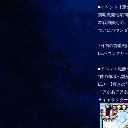
■イベント【運
前哨戦開催期間：10
本戦開催期間：10/
ついにバウン
7日間の前哨戦
LEバウンダリ
■イベント報酬
“神の領域へ繋
LE++【嘆き
「アああアア
▼キャラクタ