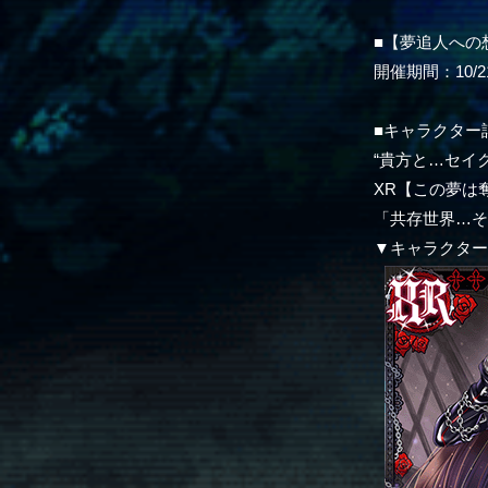
■【夢追人への
開催期間：10/21(
■キャラクター
“貴方と…セイ
XR【この夢は
「共存世界…
▼キャラクタ