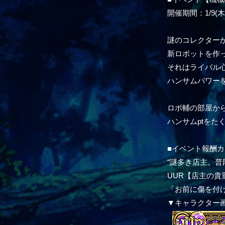
開催期間：1/9(木)1
謎のコレクターか
新ロボットを作っ
それはライバル心
ハンサムパワー
ロボ輔の部屋か
ハンサムptをた
■イベント報酬カ
“謎多き店主。普
UUR【店主の貴
「お前に傷を付
▼キャラクター