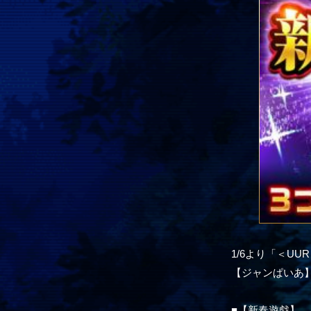
1/6より「＜U
【ジャンぱいあ
■【新春遊戯】