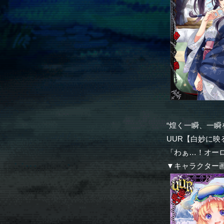
“煌く一瞬、一瞬
UUR【白妙に映る
「わぁ…！オー
▼キャラクター