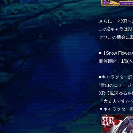
さらに「＜XR＞
この2キャラは期
ぜひこの機会に
■【Snow Flo
開催期間：1/6(木)1
■キャラクター詳
“雪山のコテージ
XR【風冴ゆる冬
「大丈夫ですか
▼キャラクター