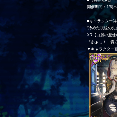
開催期間：1/6(木)1
■キャラクター詳
“冷めた視線の先
XR【白麗の魔使
「あぁっ！…貴
▼キャラクター