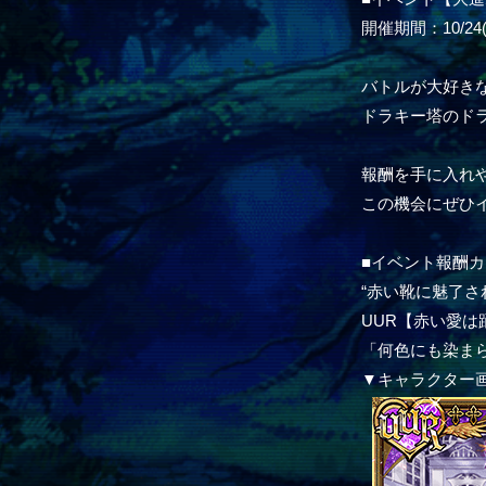
開催期間：10/24(木
バトルが大好き
ドラキー塔のド
報酬を手に入れ
この機会にぜひ
■イベント報酬カ
“赤い靴に魅了さ
UUR【赤い愛は
「何色にも染ま
▼キャラクター