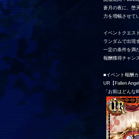
蒼月の夜に、堕天
力を増幅させて
イベントクエス
ランダムで出現
一定の条件を満
報酬獲得チャン
■イベント報酬カ
UR【Fallen 
「お前はどんな