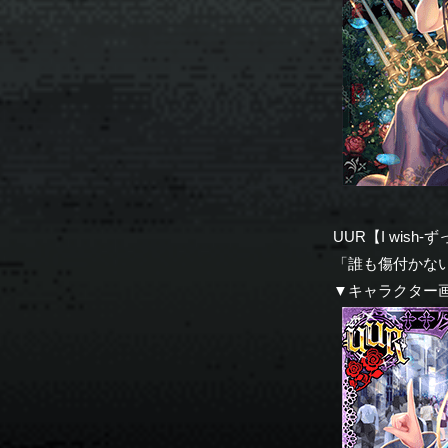
UUR【I wis
「誰も傷付かな
▼キャラクター