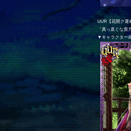
UUR【花開ク運
「真っ直ぐな貴
▼キャラクター