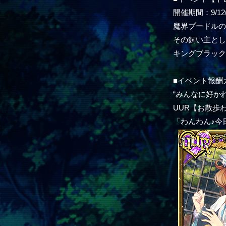
開催期間：9/12(木
魔界プードル
その飼い主と
キングブラッ
■イベント報酬
“みんなに好か
UUR【お散歩わ
「わんわん♪今