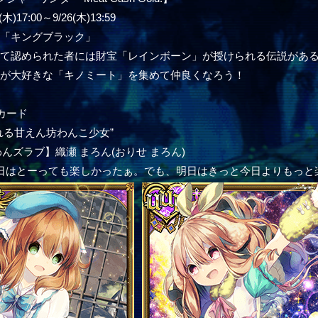
)17:00～9/26(木)13:59
の「キングブラック」
して認められた者には財宝「レインボーン」が授けられる伝説があ
クが大好きな「キノミート」を集めて仲良くなろう！
カード
れる甘えん坊わんこ少女”
んズラブ】織瀬 まろん(おりせ まろん)
日はとーっても楽しかったぁ。でも、明日はきっと今日よりもっと