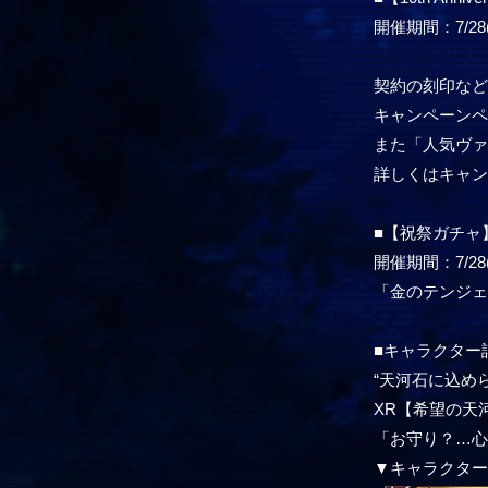
開催期間：7/28(木
契約の刻印な
キャンペーン
また「人気ヴ
詳しくはキャン
■【祝祭ガチャ
開催期間：7/28(木
「金のテンジ
■キャラクター
“天河石に込め
XR【希望の天河
「お守り？…
▼キャラクタ