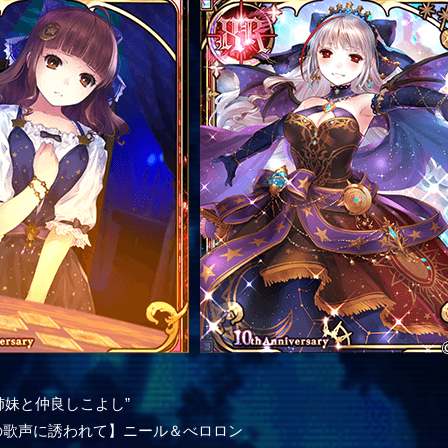
姉妹と仲良しこよし”
の歌声に誘われて】ニール＆べロロン