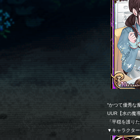
“かつて優秀な
UUR【水の魔
「平穏を護り
▼キャラクタ