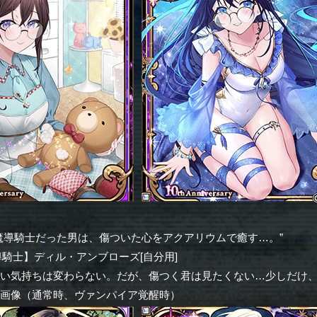
魔導騎士だった男は、傷ついた心をアクアリウムで癒す…。”
導騎士】ディル・アンブローズ[自分用]
たい気持ちは変わらない。だが、傷つく君は見たくない…少しだけ
ー画像（通常時、ヴァンパイア覚醒時）