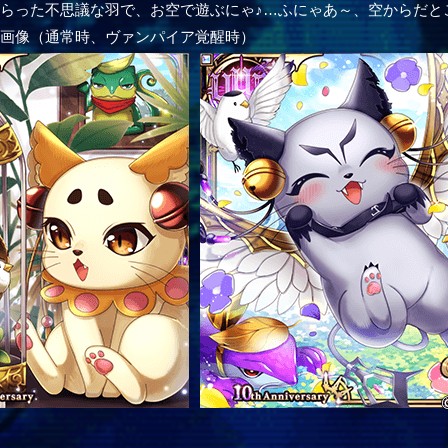
らった不思議な羽で、お空で遊ぶにゃ♪…ふにゃあ～、空からだと
ー画像（通常時、ヴァンパイア覚醒時）