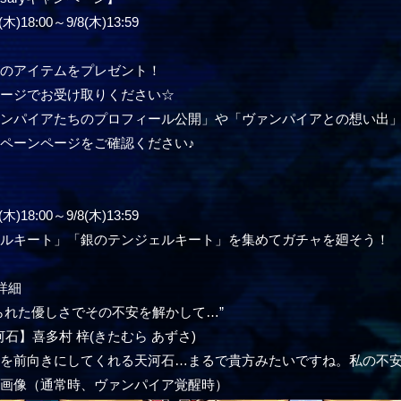
)18:00～9/8(木)13:59
どのアイテムをプレゼント！
ページでお受け取りください☆
ァンパイアたちのプロフィール公開」や「ヴァンパイアとの想い出
ペーンページをご確認ください♪
】
)18:00～9/8(木)13:59
ェルキート」「銀のテンジェルキート」を集めてガチャを廻そう！
詳細
られた優しさでその不安を解かして…”
石】喜多村 梓(きたむら あずさ)
心を前向きにしてくれる天河石…まるで貴方みたいですね。私の不
ー画像（通常時、ヴァンパイア覚醒時）