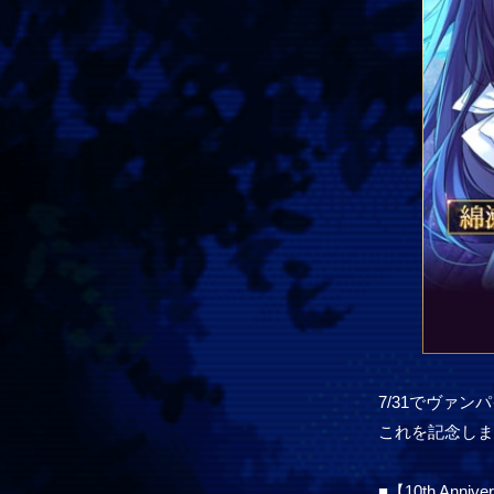
7/31でヴァ
これを記念しまし
■【10th Ann