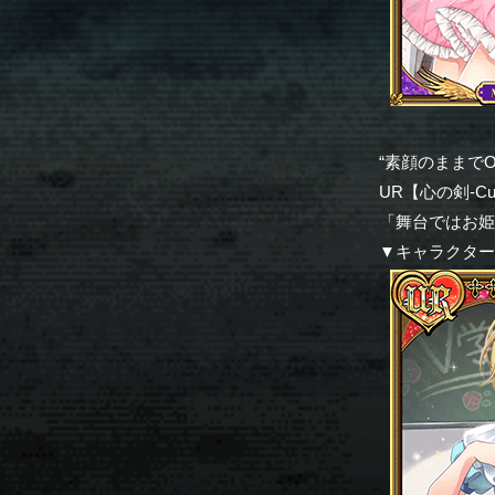
“素顔のままでOn T
UR【心の剣-Cut
「舞台ではお
▼キャラクタ