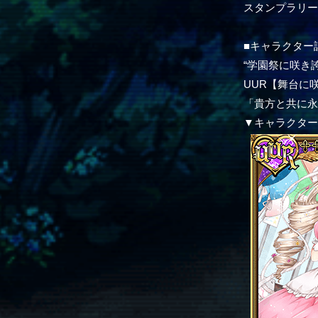
スタンプラリ
■キャラクター
“学園祭に咲き
UUR【舞台に咲
「貴方と共に
▼キャラクタ