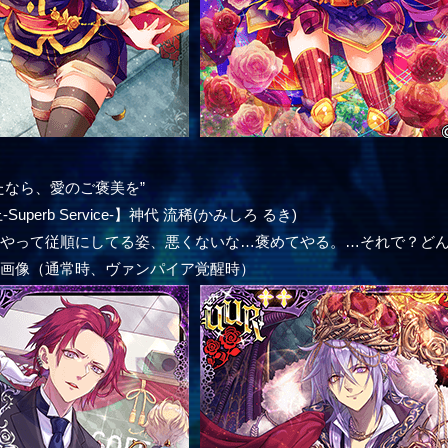
たなら、愛のご褒美を”
uperb Service-】神代 流稀(かみしろ るき)
うやって従順にしてる姿、悪くないな…褒めてやる。…それで？ど
ー画像（通常時、ヴァンパイア覚醒時）