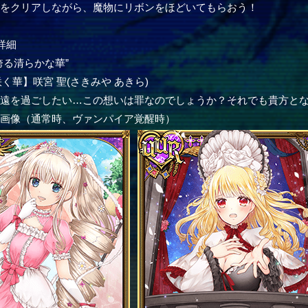
ーをクリアしながら、魔物にリボンをほどいてもらおう！
詳細
誇る清らかな華”
く華】咲宮 聖(さきみや あきら)
永遠を過ごしたい…この想いは罪なのでしょうか？それでも貴方と
ー画像（通常時、ヴァンパイア覚醒時）