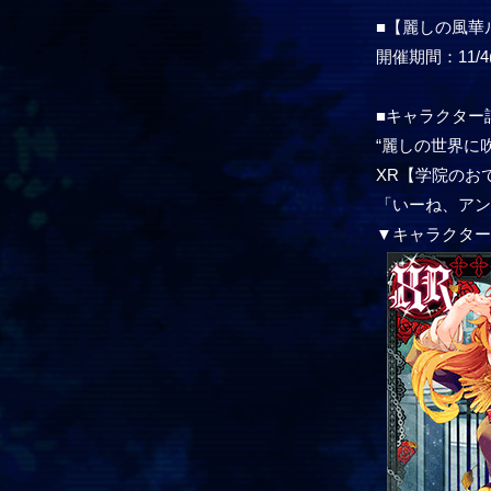
■【麗しの風華
開催期間：11/4(木
■キャラクター
“麗しの世界に
XR【学院のお
「いーね、ア
▼キャラクタ