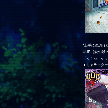
“上手に強請れ
UUR【愛の献上-S
「くくっ、そ
▼キャラクタ