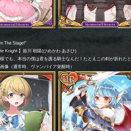
he Stage!”
e Knight-】姫川 朝陽(ひめかわ あさひ)
姫様でも、本当の僕は君を護る騎士なんだ！たとえこの剣が折れた
ー画像（通常時、ヴァンパイア覚醒時）