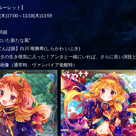
ルーレット】
)17:00～11/18(木)13:59
詳細
吹いた新たな風”
てんば娘】白川 唯舞希(しらかわ いぶき)
ンタの生き様気に入った！アンタと一緒にいれば、さらに良い演技
ー画像（通常時、ヴァンパイア覚醒時）