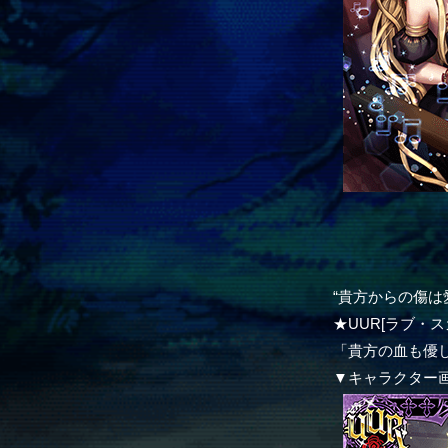
“貴方からの傷は
★UUR[ラブ・ス
「貴方の血も優
▼キャラクター