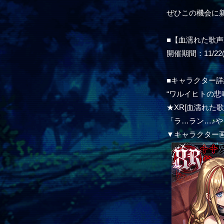
ぜひこの機会に
■【血濡れた歌
開催期間：11/22(水)
■キャラクター詳
“ワルイヒトの悲
★XR[血濡れた歌
「ラ…ラン…♪
▼キャラクター