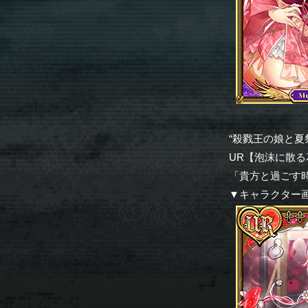
“殺戮王の娘と夏
UR【泡沫に散
「貴方と過ごす
▼キャラクター