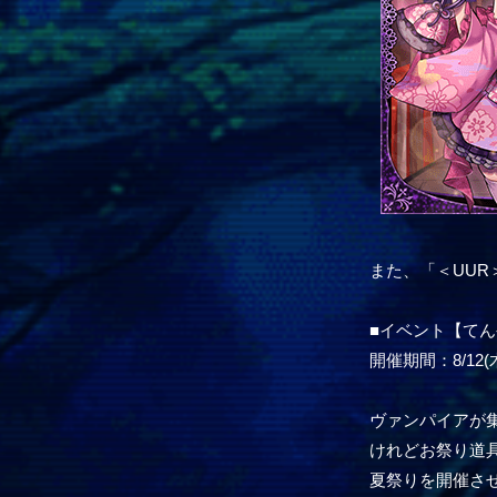
また、「＜UU
■イベント【て
開催期間：8/12(木)
ヴァンパイアが
けれどお祭り道
夏祭りを開催さ