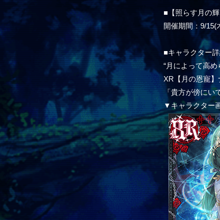
■【照らす月の
開催期間：9/15(木)1
■キャラクター詳
“月によって高め
XR【月の恩寵
「貴方が傍にい
▼キャラクター