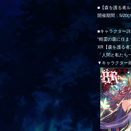
■【森を護る者
開催期間：5/20(木)
■キャラクター詳
“精霊の森に住ま
XR【森を護る者
「人間と私たち
▼キャラクター