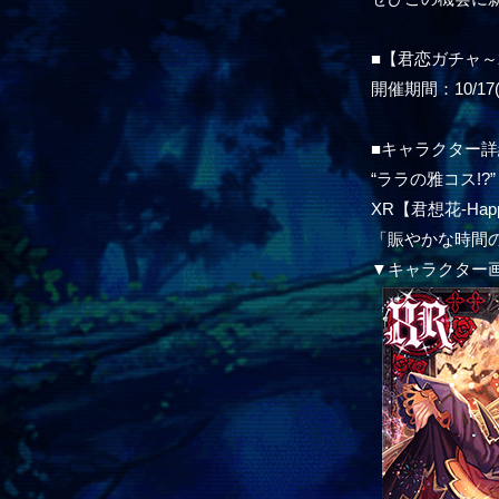
■【君恋ガチャ
開催期間：10/17(木
■キャラクター詳
“ララの雅コス!?”
XR【君想花-Hap
「賑やかな時間
▼キャラクター