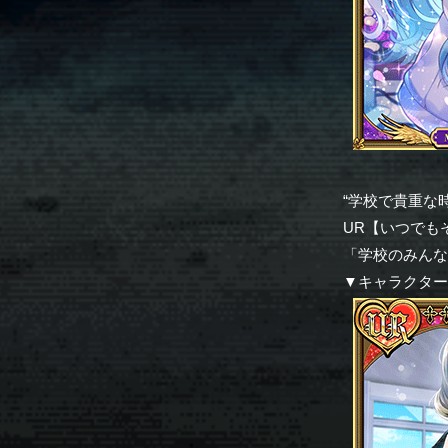
“学校で貴重な
UR【いつでも
「学校のみん
▼キャラクタ