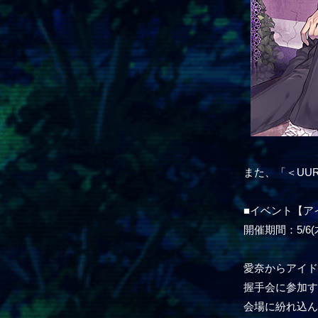
また、「＜UU
■イベント【ア
開催期間：5/6(木)
愛奈からアイ
握手会に参加
会場に紛れ込