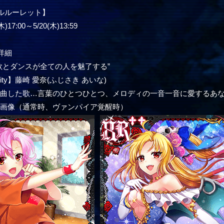
ルルーレット】
17:00～5/20(木)13:59
詳細
歌とダンスが全ての人を魅了する”
vitality】藤崎 愛奈(ふじさき あいな)
作曲した歌…言葉のひとつひとつ、メロディの一音一音に愛するあ
ー画像（通常時、ヴァンパイア覚醒時）