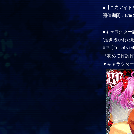
■【全力アイド
開催期間：5/6(木)
■キャラクター
“磨き抜かれた
XR【Full of 
「初めて作詞
▼キャラクタ