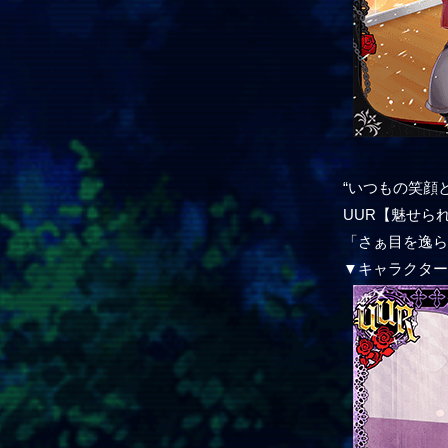
“いつもの笑顔
UUR【魅せら
「さぁ目を逸ら
▼キャラクタ