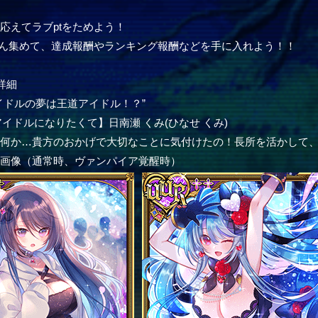
応えてラブptをためよう！
さん集めて、達成報酬やランキング報酬などを手に入れよう！！
詳細
イドルの夢は王道アイドル！？”
アイドルになりたくて】日南瀬 くみ(ひなせ くみ)
は何か…貴方のおかげで大切なことに気付けたの！長所を活かして
ー画像（通常時、ヴァンパイア覚醒時）