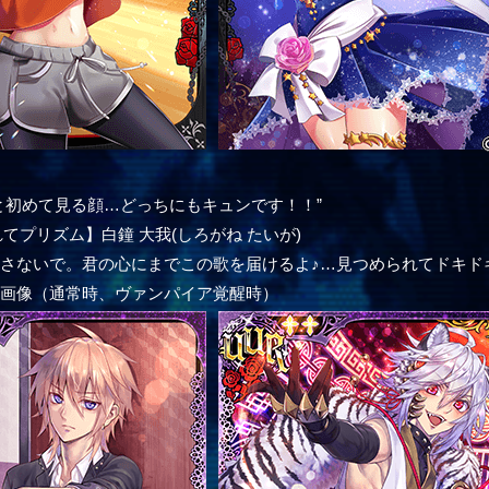
と初めて見る顔…どっちにもキュンです！！”
れてプリズム】白鐘 大我(しろがね たいが)
さないで。君の心にまでこの歌を届けるよ♪…見つめられてドキド
ー画像（通常時、ヴァンパイア覚醒時）