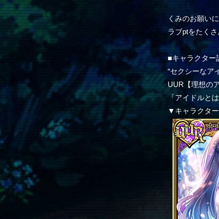
くみのお願いに
ラブptをたく
■キャラクター
“セクシーなア
UUR【理想の
「アイドルと
▼キャラクタ