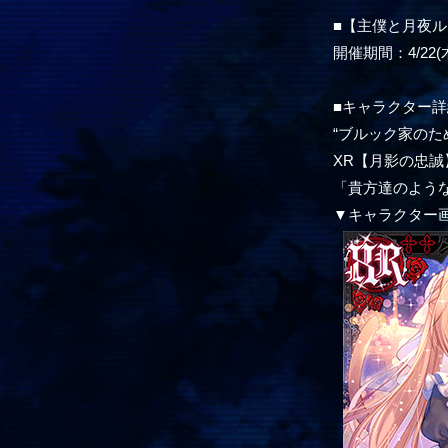
■【主僕と月夜
開催期間：4/22(木)
■キャラクター詳
“ブルック家のた
XR【月影の忠誠】
「貴方達のよう
▼キャラクター