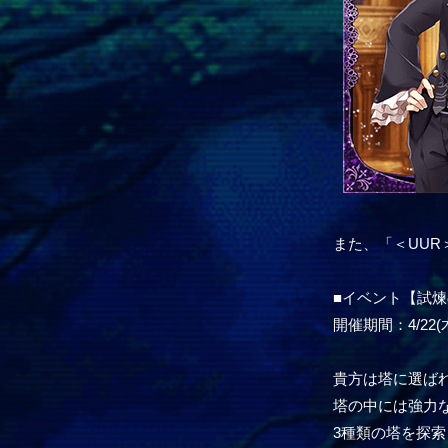
また、「＜UU
■イベント【試
開催期間：4/22(木)
貴方は塔に選ば
塔の中には強力
3種類の塔を探