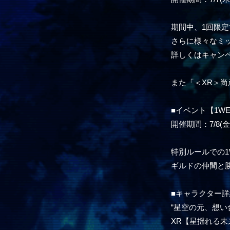
期間中、1回限
さらに様々なミ
詳しくはキャン
また「＜XR＞尚
■イベント【1WE
開催期間：7/8(金)8
特別ルールでの1W
ギルドの仲間と
■キャラクター詳
“星空の元、想い
XR【星揺れる未