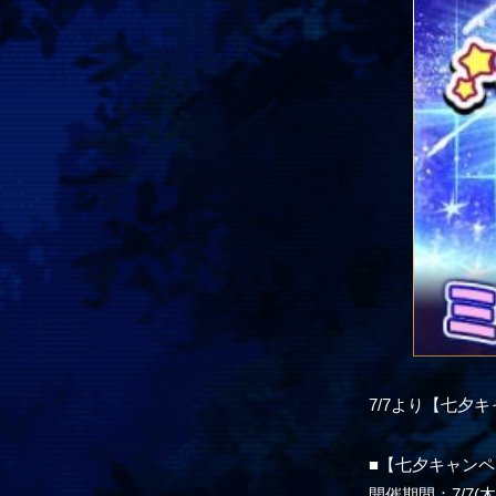
7/7より【七夕
■【七夕キャン
開催期間：7/7(木)1