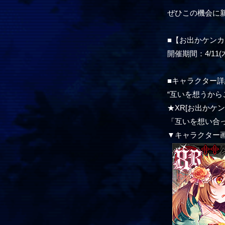
ぜひこの機会に
■【お出かケンカ
開催期間：4/11(木) 
■キャラクター詳
“互いを想うから
★XR[お出かケン
「互いを想い合
▼キャラクター