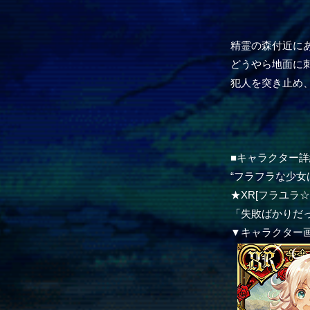
精霊の森付近に
どうやら地面に
犯人を突き止め
■キャラクター詳
“フラフラな少女
★XR[フラユラ
「失敗ばかりだ
▼キャラクター