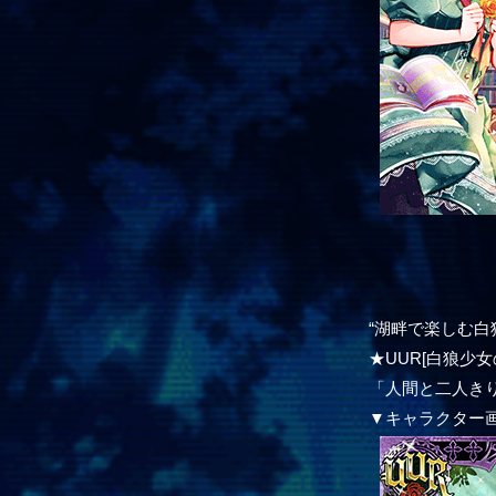
“湖畔で楽しむ白
★UUR[白狼少女
「人間と二人き
▼キャラクター