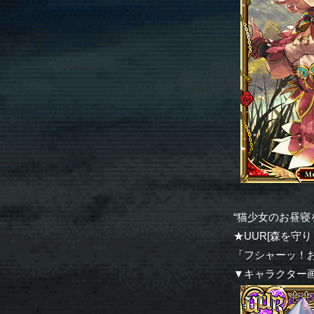
“猫少女のお昼寝
★UUR[森を守り
「フシャーッ！
▼キャラクター